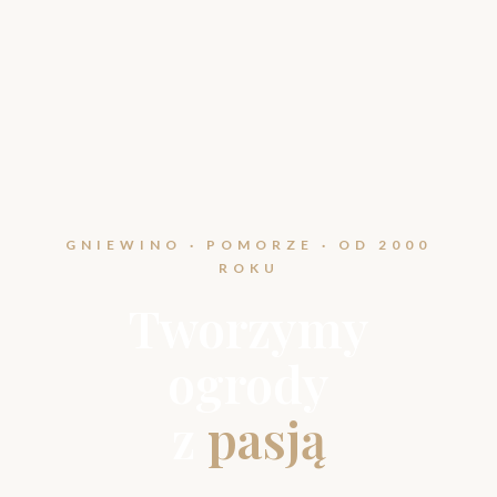
GNIEWINO · POMORZE · OD 2000
ROKU
Tworzymy
ogrody
z
pasją