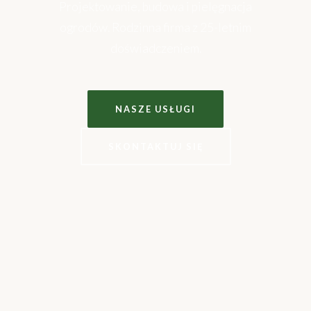
Projektowanie, budowa i pielęgnacja
ogrodów. Rodzinna firma z 25-letnim
doświadczeniem.
NASZE USŁUGI
SKONTAKTUJ SIĘ